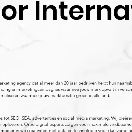
or Interna
 marketing agency dat al meer dan 20 jaar bedrijven helpt hun naam
randing en marketingcampagnes waarmee jouw merk opvalt in versch
 realiseren waarmee jouw marktpositie groeit in elk land.
ps tot SEO, SEA, advertenties en social media marketing. Wij creë
n opleveren. Onze digital experts zorgen voor maximale vindbaarhei
mbineren we creativiteit met data en technologie voor duurzame gr