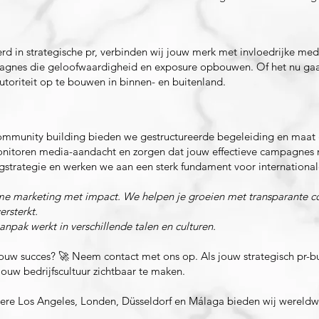
rd in strategische pr, verbinden wij jouw merk met invloedrijke me
pagnes die geloofwaardigheid en exposure opbouwen. Of het nu gaat
utoriteit op te bouwen in binnen- en buitenland.
 community building bieden we gestructureerde begeleiding en maat
onitoren media-aandacht en zorgen dat jouw effectieve campagnes 
strategie en werken we aan een sterk fundament voor international
me marketing met impact. We helpen je groeien met transparante com
ersterkt.
npak werkt in verschillende talen en culturen.
ouw succes? 🚀 Neem contact met ons op. Als jouw strategisch pr-b
ouw bedrijfscultuur zichtbaar te maken.
dere Los Angeles, Londen, Düsseldorf en Málaga bieden wij wereld